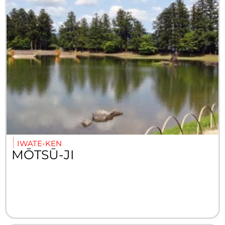
IWATE-KEN
MŌTSŪ-JI