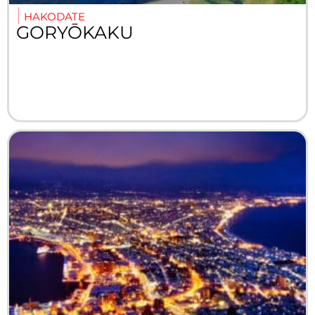
HAKODATE
GORYŌKAKU