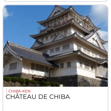
CHIBA-KEN
CHÂTEAU DE CHIBA