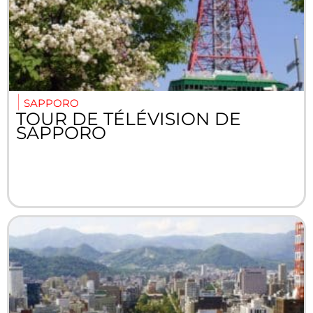
SAPPORO
TOUR DE TÉLÉVISION DE
SAPPORO