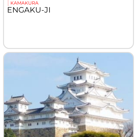
KAMAKURA
ENGAKU-JI