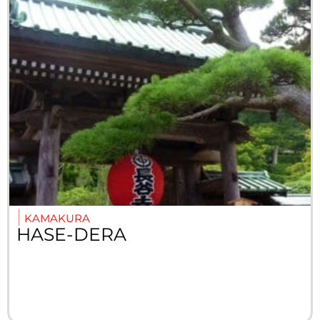
KAMAKURA
HASE-DERA