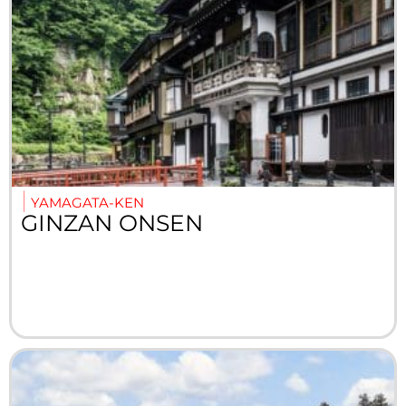
YAMAGATA-KEN
GINZAN ONSEN