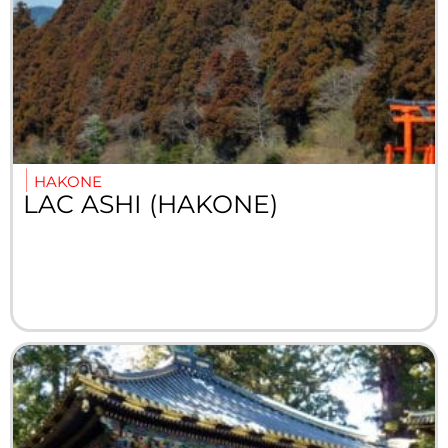
HAKONE
LAC ASHI (HAKONE)