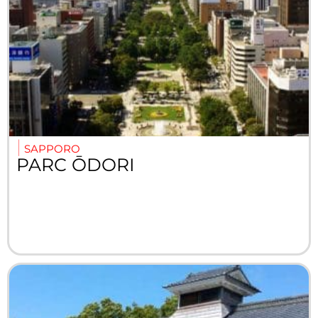
SAPPORO
PARC ŌDORI