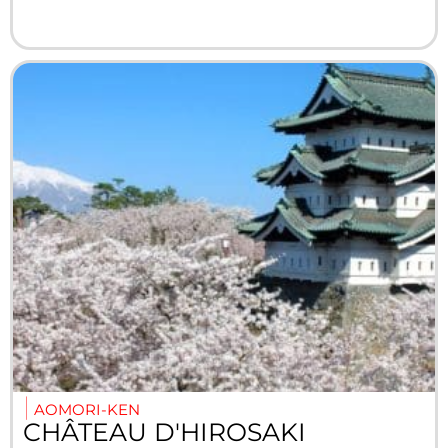
AOMORI-KEN
CHÂTEAU D'HIROSAKI