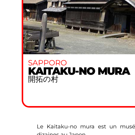
SAPPORO
KAITAKU-NO MURA
開拓の村
Le Kaitaku-no mura est un musée
dizaines au Japon.