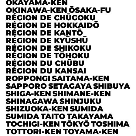
OKAYAMA-KEN
OKINAWA-KEN
ŌSAKA-FU
RÉGION DE CHŪGOKU
RÉGION DE HOKKAIDŌ
RÉGION DE KANTŌ
RÉGION DE KYŪSHŪ
RÉGION DE SHIKOKU
RÉGION DE TŌHOKU
RÉGION DU CHŪBU
RÉGION DU KANSAI
ROPPONGI
SAITAMA-KEN
SAPPORO
SETAGAYA
SHIBUYA
SHIGA-KEN
SHIMANE-KEN
SHINAGAWA
SHINJUKU
SHIZUOKA-KEN
SUMIDA
SUMIDA
TAITO
TAKAYAMA
TOCHIGI-KEN
TŌKYŌ
TOSHIMA
TOTTORI-KEN
TOYAMA-KEN