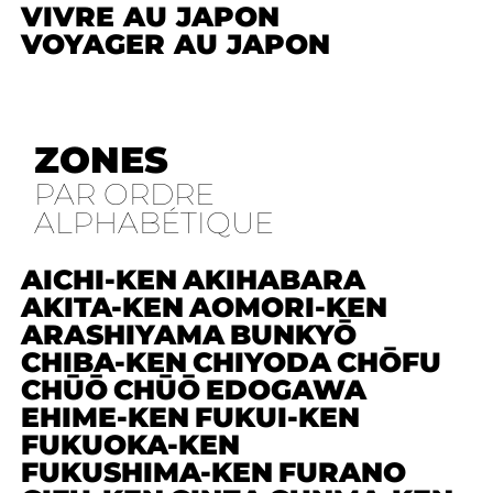
VIVRE AU JAPON
VOYAGER AU JAPON
ZONES
PAR ORDRE
ALPHABÉTIQUE
AICHI-KEN
AKIHABARA
AKITA-KEN
AOMORI-KEN
ARASHIYAMA
BUNKYŌ
CHIBA-KEN
CHIYODA
CHŌFU
CHŪŌ
CHŪŌ
EDOGAWA
EHIME-KEN
FUKUI-KEN
FUKUOKA-KEN
FUKUSHIMA-KEN
FURANO