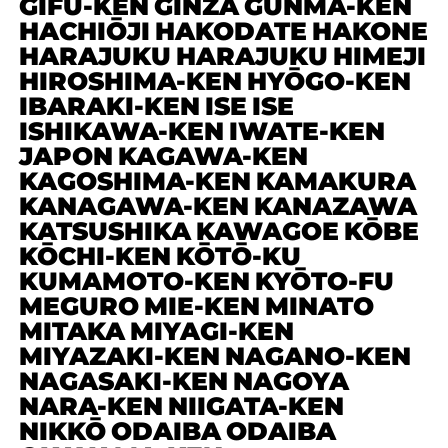
GIFU-KEN
GINZA
GUNMA-KEN
HACHIŌJI
HAKODATE
HAKONE
HARAJUKU
HARAJUKU
HIMEJI
HIROSHIMA-KEN
HYŌGO-KEN
IBARAKI-KEN
ISE
ISE
ISHIKAWA-KEN
IWATE-KEN
JAPON
KAGAWA-KEN
KAGOSHIMA-KEN
KAMAKURA
KANAGAWA-KEN
KANAZAWA
KATSUSHIKA
KAWAGOE
KŌBE
KŌCHI-KEN
KŌTŌ-KU
KUMAMOTO-KEN
KYŌTO-FU
MEGURO
MIE-KEN
MINATO
MITAKA
MIYAGI-KEN
MIYAZAKI-KEN
NAGANO-KEN
NAGASAKI-KEN
NAGOYA
NARA-KEN
NIIGATA-KEN
NIKKŌ
ODAIBA
ODAIBA