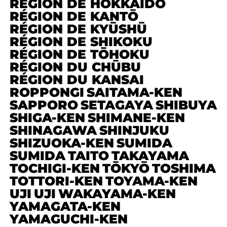
RÉGION DE HOKKAIDŌ
RÉGION DE KANTŌ
RÉGION DE KYŪSHŪ
RÉGION DE SHIKOKU
RÉGION DE TŌHOKU
RÉGION DU CHŪBU
RÉGION DU KANSAI
ROPPONGI
SAITAMA-KEN
SAPPORO
SETAGAYA
SHIBUYA
SHIGA-KEN
SHIMANE-KEN
SHINAGAWA
SHINJUKU
SHIZUOKA-KEN
SUMIDA
SUMIDA
TAITO
TAKAYAMA
TOCHIGI-KEN
TŌKYŌ
TOSHIMA
TOTTORI-KEN
TOYAMA-KEN
UJI
UJI
WAKAYAMA-KEN
YAMAGATA-KEN
YAMAGUCHI-KEN