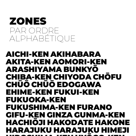
ZONES
PAR ORDRE
ALPHABÉTIQUE
AICHI-KEN
AKIHABARA
AKITA-KEN
AOMORI-KEN
ARASHIYAMA
BUNKYŌ
CHIBA-KEN
CHIYODA
CHŌFU
CHŪŌ
CHŪŌ
EDOGAWA
EHIME-KEN
FUKUI-KEN
FUKUOKA-KEN
FUKUSHIMA-KEN
FURANO
GIFU-KEN
GINZA
GUNMA-KEN
HACHIŌJI
HAKODATE
HAKONE
HARAJUKU
HARAJUKU
HIMEJI