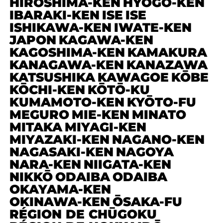
HIROSHIMA-KEN
HYŌGO-KEN
IBARAKI-KEN
ISE
ISE
ISHIKAWA-KEN
IWATE-KEN
JAPON
KAGAWA-KEN
KAGOSHIMA-KEN
KAMAKURA
KANAGAWA-KEN
KANAZAWA
KATSUSHIKA
KAWAGOE
KŌBE
KŌCHI-KEN
KŌTŌ-KU
KUMAMOTO-KEN
KYŌTO-FU
MEGURO
MIE-KEN
MINATO
MITAKA
MIYAGI-KEN
MIYAZAKI-KEN
NAGANO-KEN
NAGASAKI-KEN
NAGOYA
NARA-KEN
NIIGATA-KEN
NIKKŌ
ODAIBA
ODAIBA
OKAYAMA-KEN
OKINAWA-KEN
ŌSAKA-FU
RÉGION DE CHŪGOKU