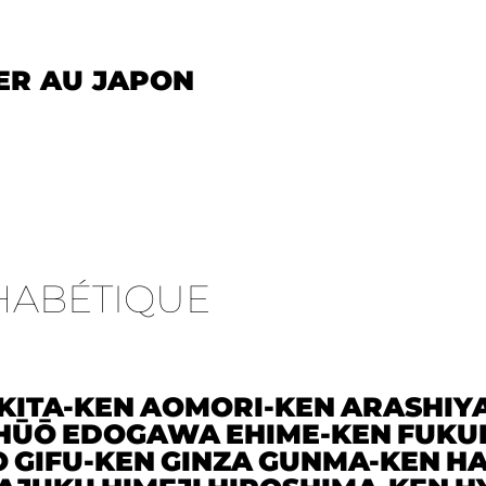
ER AU JAPON
HABÉTIQUE
KITA-KEN
AOMORI-KEN
ARASHIY
HŪŌ
EDOGAWA
EHIME-KEN
FUKU
O
GIFU-KEN
GINZA
GUNMA-KEN
HA