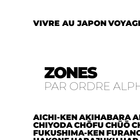
VIVRE AU JAPON
VOYAG
ZONES
PAR ORDRE ALP
AICHI-KEN
AKIHABARA
A
CHIYODA
CHŌFU
CHŪŌ
C
FUKUSHIMA-KEN
FURAN