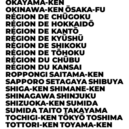
OKAYAMA-KEN
OKINAWA-KEN
ŌSAKA-FU
RÉGION DE CHŪGOKU
RÉGION DE HOKKAIDŌ
RÉGION DE KANTŌ
RÉGION DE KYŪSHŪ
RÉGION DE SHIKOKU
RÉGION DE TŌHOKU
RÉGION DU CHŪBU
RÉGION DU KANSAI
ROPPONGI
SAITAMA-KEN
SAPPORO
SETAGAYA
SHIBUYA
SHIGA-KEN
SHIMANE-KEN
SHINAGAWA
SHINJUKU
SHIZUOKA-KEN
SUMIDA
SUMIDA
TAITO
TAKAYAMA
TOCHIGI-KEN
TŌKYŌ
TOSHIMA
TOTTORI-KEN
TOYAMA-KEN