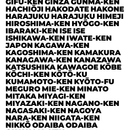
GIFU-KEN
GINZA
GUNMA-KEN
HACHIŌJI
HAKODATE
HAKONE
HARAJUKU
HARAJUKU
HIMEJI
HIROSHIMA-KEN
HYŌGO-KEN
IBARAKI-KEN
ISE
ISE
ISHIKAWA-KEN
IWATE-KEN
JAPON
KAGAWA-KEN
KAGOSHIMA-KEN
KAMAKURA
KANAGAWA-KEN
KANAZAWA
KATSUSHIKA
KAWAGOE
KŌBE
KŌCHI-KEN
KŌTŌ-KU
KUMAMOTO-KEN
KYŌTO-FU
MEGURO
MIE-KEN
MINATO
MITAKA
MIYAGI-KEN
MIYAZAKI-KEN
NAGANO-KEN
NAGASAKI-KEN
NAGOYA
NARA-KEN
NIIGATA-KEN
NIKKŌ
ODAIBA
ODAIBA