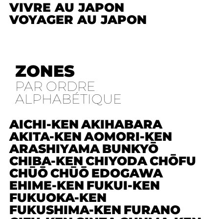
VIVRE AU JAPON
VOYAGER AU JAPON
ZONES
PAR ORDRE
ALPHABÉTIQUE
AICHI-KEN
AKIHABARA
AKITA-KEN
AOMORI-KEN
ARASHIYAMA
BUNKYŌ
CHIBA-KEN
CHIYODA
CHŌFU
CHŪŌ
CHŪŌ
EDOGAWA
EHIME-KEN
FUKUI-KEN
FUKUOKA-KEN
FUKUSHIMA-KEN
FURANO