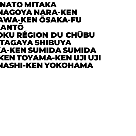
INATO
MITAKA
NAGOYA
NARA-KEN
AWA-KEN
ŌSAKA-FU
KANTŌ
OKU
RÉGION DU CHŪBU
ETAGAYA
SHIBUYA
KA-KEN
SUMIDA
SUMIDA
KEN
TOYAMA-KEN
UJI
UJI
ASHI-KEN
YOKOHAMA