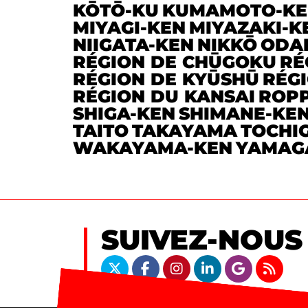
KŌTŌ-KU
KUMAMOTO-KE
MIYAGI-KEN
MIYAZAKI-K
NIIGATA-KEN
NIKKŌ
ODA
RÉGION DE CHŪGOKU
RÉ
RÉGION DE KYŪSHŪ
RÉGI
RÉGION DU KANSAI
ROP
SHIGA-KEN
SHIMANE-KE
TAITO
TAKAYAMA
TOCHIG
WAKAYAMA-KEN
YAMAG
SUIVEZ-NOUS