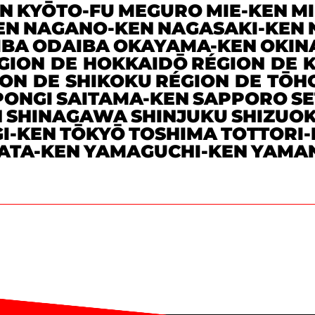
N
KYŌTO-FU
MEGURO
MIE-KEN
M
EN
NAGANO-KEN
NAGASAKI-KEN
IBA
ODAIBA
OKAYAMA-KEN
OKIN
GION DE HOKKAIDŌ
RÉGION DE 
ON DE SHIKOKU
RÉGION DE TŌH
PONGI
SAITAMA-KEN
SAPPORO
S
N
SHINAGAWA
SHINJUKU
SHIZUO
I-KEN
TŌKYŌ
TOSHIMA
TOTTORI-
ATA-KEN
YAMAGUCHI-KEN
YAMAN