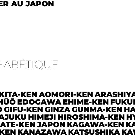
ER AU JAPON
HABÉTIQUE
KITA-KEN
AOMORI-KEN
ARASHIY
HŪŌ
EDOGAWA
EHIME-KEN
FUKU
O
GIFU-KEN
GINZA
GUNMA-KEN
HA
AJUKU
HIMEJI
HIROSHIMA-KEN
H
ATE-KEN
JAPON
KAGAWA-KEN
K
KEN
KANAZAWA
KATSUSHIKA
KA