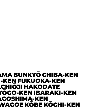
AMA
BUNKYŌ
CHIBA-KEN
I-KEN
FUKUOKA-KEN
CHIŌJI
HAKODATE
YŌGO-KEN
IBARAKI-KEN
AGOSHIMA-KEN
WAGOE
KŌBE
KŌCHI-KEN