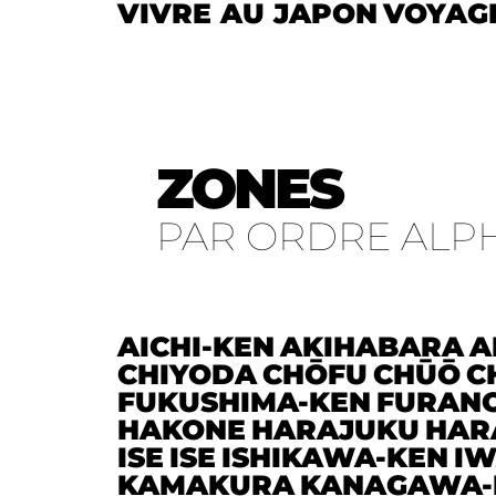
VIVRE AU JAPON
VOYAG
ZONES
PAR ORDRE ALP
AICHI-KEN
AKIHABARA
A
CHIYODA
CHŌFU
CHŪŌ
C
FUKUSHIMA-KEN
FURAN
HAKONE
HARAJUKU
HAR
ISE
ISE
ISHIKAWA-KEN
IW
KAMAKURA
KANAGAWA-