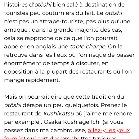
histoires d'
ot
ō
shi
bien salé à destination de
touristes peu coutumiers du fait. Le
ot
ō
shi
n'est pas un attrape-touriste, pas plus qu'une
arnaque : dans la grande majorité des cas,
cela se rapproche de ce que l'on pourrait
appeler en anglais une
table charge
. On la
retrouve dans les lieux où l'on risque de passer
énormément de temps à discuter, en
opposition à la plupart des restaurants où l'on
mange rapidement.
Mais on pourrait dire que cette tradition du
ot
ō
shi
dérape un peu quelquefois. Prenez le
restaurant de
kushikatsu
où j'aime me rendre
par exemple : Osaka Kushiage Ichi (si vous
passez dans ma cambrousse,
allez-y les yeux
fermés
) qui sert des brochettes typiques