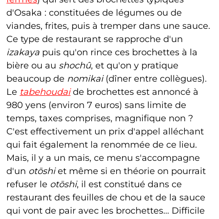
d'Osaka : constituées de légumes ou de
viandes, frites, puis à tremper dans une sauce.
Ce type de restaurant se rapproche d'un
izakaya
puis qu'on rince ces brochettes à la
bière ou au
shochû
, et qu'on y pratique
beaucoup de
nomikai
(dîner entre collègues).
Le
tabehoudai
de brochettes est annoncé à
980 yens (environ 7 euros) sans limite de
temps, taxes comprises, magnifique non ?
C'est effectivement un prix d'appel alléchant
qui fait également la renommée de ce lieu.
Mais, il y a un mais, ce menu s'accompagne
d'un
ot
ō
shi
et même si en théorie on pourrait
refuser le
ot
ō
shi
, il est constitué dans ce
restaurant des feuilles de chou et de la sauce
qui vont de pair avec les brochettes... Difficile