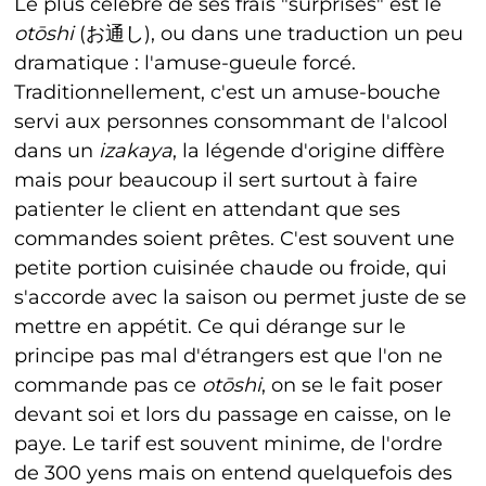
Le plus célèbre de ses frais "surprises" est le
ot
ō
shi
(お通し), ou dans une traduction un peu
dramatique : l'amuse-gueule forcé.
Traditionnellement, c'est un amuse-bouche
servi aux personnes consommant de l'alcool
dans un
izakaya
, la légende d'origine diffère
mais pour beaucoup il sert surtout à faire
patienter le client en attendant que ses
commandes soient prêtes. C'est souvent une
petite portion cuisinée chaude ou froide, qui
s'accorde avec la saison ou permet juste de se
mettre en appétit. Ce qui dérange sur le
principe pas mal d'étrangers est que l'on ne
commande pas ce
ot
ō
shi
, on se le fait poser
devant soi et lors du passage en caisse, on le
paye. Le tarif est souvent minime, de l'ordre
de 300 yens mais on entend quelquefois des