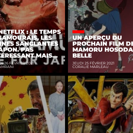
MA
CINÉMA
NETFLIX : LE TEMPS
SAMOURAÏS, LES
UN APERÇU DU
INES SANGLANTES
PROCHAIN FILM D
APON. PAS
MAMORU HOSODA
TÉRESSANT MAIS…
BELLE
I 26 FÉVRIER 2021
JEUDI 25 FÉVRIER 2021
AMRANI
CORALIE MARLEAU
MA