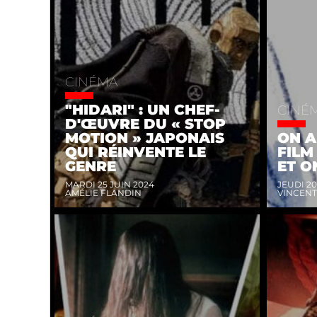
CINÉMA
"HIDARI" : UN CHEF-
CINÉ
D'ŒUVRE DU « STOP
MOTION » JAPONAIS
ON A
QUI RÉINVENTE LE
FILM
GENRE
ET O
MARDI 25 JUIN 2024
JEUDI 20
AMÉLIE FLANDIN
VINCENT