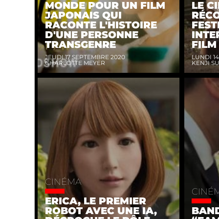
MONDE POUR UN FILM
LE C
JAPONAIS QUI
RÉC
RACONTE L'HISTOIRE
FEST
D'UNE PERSONNE
INTE
TRANSGENRE
FILM
JEUDI 17 SEPTEMBRE 2020
LUNDI 1
CHARLOTTE MEYER
KENJI S
CINÉMA
CINÉ
ERICA, LE PREMIER
ROBOT AVEC UNE IA,
BAN