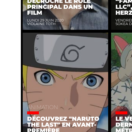
DÉCROCHE LE RÔLE
“FAM
PRINCIPAL DANS UN
LLC”
FILM
HER
LUNDI 29 JUIN 2020
VENDRED
VIOLAINE TOTH
SOKEA 
ANIMATION
ANIM
DÉCOUVREZ "NARUTO
LE VE
THE LAST" EN AVANT-
DERN
PREMIÈRE
MÉTR