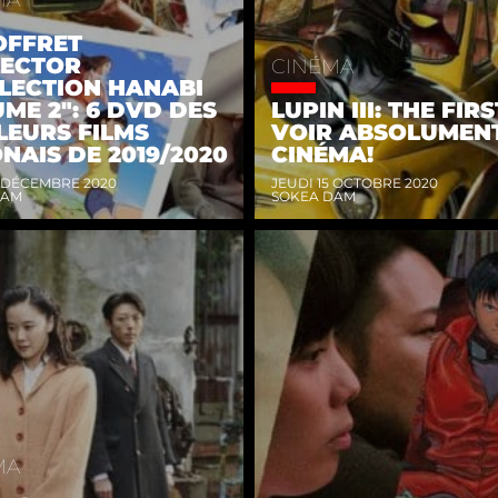
OFFRET
LECTOR
CINÉMA
LECTION HANABI
ME 2": 6 DVD DES
LUPIN III: THE FIRS
LEURS FILMS
VOIR ABSOLUMEN
NAIS DE 2019/2020
CINÉMA!
0 DÉCEMBRE 2020
JEUDI 15 OCTOBRE 2020
DAM
SOKEA DAM
MA