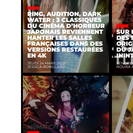
CINÉMA
RING, AUDITION, DARK
WATER : 3 CLASSIQUES
CINÉ
DU CINÉMA D’HORREUR
JAPONAIS REVIENNENT
SUR 
HANTER LES SALLES
DES 
FRANÇAISES DANS DES
ORIG
VERSIONS RESTAURÉES
DU J
EN 4K
ININ
JEUDI 24 MARS 2022
VENDRED
JESSICA ROBILLARD
NOURA 
ANIMATION
CINÉ