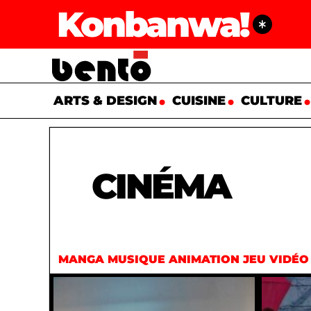
Konbanwa!
ARTS & DESIGN
CUISINE
CULTURE
CINÉMA
MANGA
MUSIQUE
ANIMATION
JEU VIDÉO