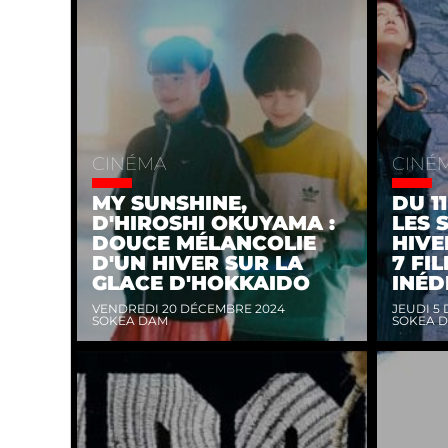
CINÉMA
CINÉ
MY SUNSHINE,
DU 1
D'HIROSHI OKUYAMA :
LES 
DOUCE MÉLANCOLIE
HIVE
D'UN HIVER SUR LA
7 FI
GLACE D'HOKKAIDO
INÉD
VENDREDI 20 DÉCEMBRE 2024
JEUDI 5
SOKEA DAM
SOKEA 