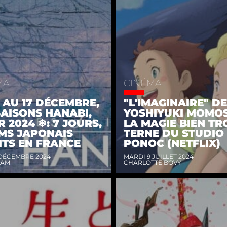
MA
CINÉMA
1 AU 17 DÉCEMBRE,
"L'IMAGINAIRE" DE
SAISONS HANABI,
YOSHIYUKI MOMOS
R 2024 ❄: 7 JOURS,
LA MAGIE BIEN TR
LMS JAPONAIS
TERNE DU STUDIO
ITS EN FRANCE
PONOC (NETFLIX)
 DÉCEMBRE 2024
MARDI 9 JUILLET 2024
DAM
CHARLOTTE BOVY