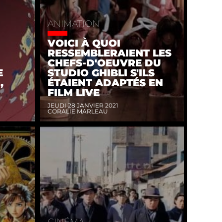
ANIMATION
VOICI À QUOI
RESSEMBLERAIENT LES
CHEFS-D'OEUVRE DU
E
STUDIO GHIBLI S'ILS
,
ÉTAIENT ADAPTÉS EN
FILM LIVE
JEUDI 28 JANVIER 2021
CORALIE MARLEAU
CINÉMA