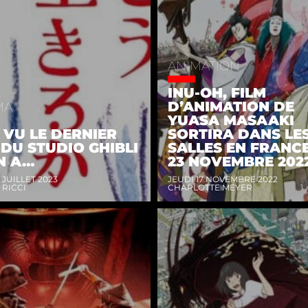
ANIMATION
INU-OH, FILM
D’ANIMATION DE
MA
YUASA MASAAKI
 VU LE DERNIER
SORTIRA DANS LE
 DU STUDIO GHIBLI
SALLES EN FRANCE
N A…
23 NOVEMBRE 202
 JUILLET 2023
JEUDI 17 NOVEMBRE 2022
 RICCI
CHARLOTTE MEYER