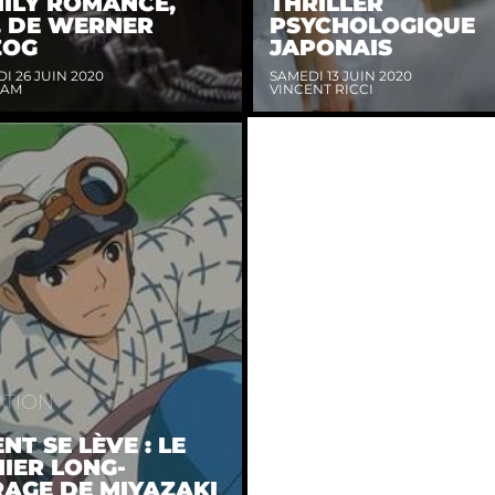
ILY ROMANCE,
THRILLER
, DE WERNER
PSYCHOLOGIQUE
ZOG
JAPONAIS
I 26 JUIN 2020
SAMEDI 13 JUIN 2020
DAM
VINCENT RICCI
ATION
NT SE LÈVE : LE
IER LONG-
AGE DE MIYAZAKI