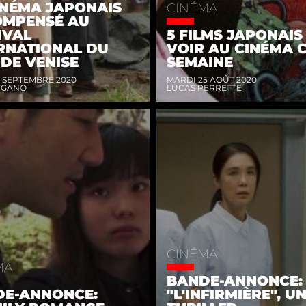
INÉMA JAPONAIS
CINÉMA
OMPENSÉ AU
IVAL
5 FILMS JAPONAIS
RNATIONAL DU
VOIR AU CINÉMA 
 DE VENISE
SEMAINE
4 SEPTEMBRE 2020
MARDI 25 AOÛT 2020
UGANO
LUCAS PERRETTE
CINÉMA
MA
BANDE-ANNONCE:
DE-ANNONCE:
"L'INFIRMIÈRE", U