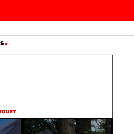
ES
JOUET