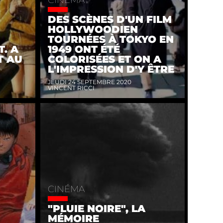
DES SCÈNES D'UN FILM
HOLLYWOODIEN
TOURNÉES À TOKYO EN
T. A
1949 ONT ÉTÉ
T AU
COLORISÉES ET ON A
L'IMPRESSION D'Y ÊTRE
JEUDI 24 SEPTEMBRE 2020
VINCENT RICCI
CINÉMA
"PLUIE NOIRE", LA
MÉMOIRE