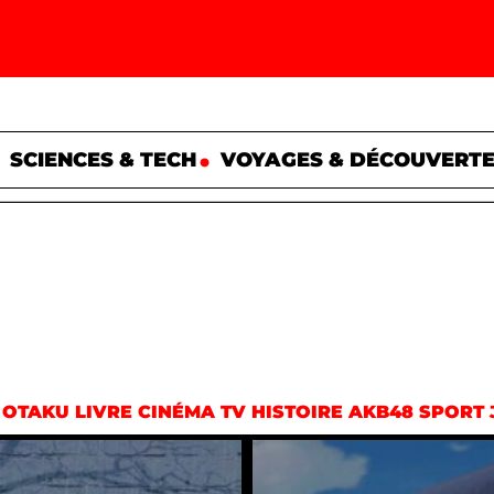
SCIENCES & TECH
VOYAGES & DÉCOUVERT
OTAKU
LIVRE
CINÉMA
TV
HISTOIRE
AKB48
SPORT