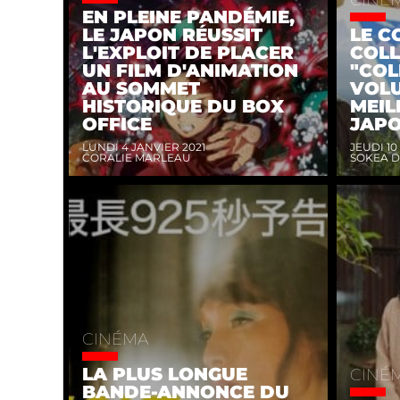
EN PLEINE PANDÉMIE,
LE JAPON RÉUSSIT
LE C
L'EXPLOIT DE PLACER
COL
UN FILM D'ANIMATION
"COL
AU SOMMET
VOLU
HISTORIQUE DU BOX
MEIL
OFFICE
JAPO
LUNDI 4 JANVIER 2021
JEUDI 1
CORALIE MARLEAU
SOKEA 
CINÉMA
LA PLUS LONGUE
CINÉ
BANDE-ANNONCE DU