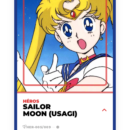
TSUKINO
NOM
USAGI
PRÉNOM
NAOKO TAKEUCHI
CRÉATEUR
1978/06/30
NAISSANCE
MAGAZINE NAKAYOSHI
PREMIÈRE
APPARITION
1991/12/28
DATE
D'APPARITION
COLLÉGIENNE (PUIS
ACTIVITÉ
LYCÉENNE), GUERRIÈRE
SAILOR, PRINCESSE DU
MILLÉNIUM D'ARGENT
1,50 M
TAILLE
O
GROUPE
SANGUIN
©
Au nom de la Lune, je vais te punir !
EN SAVOIR PLUS
HÉROS
SAILOR
MOON (USAGI)
HER-005/009
—