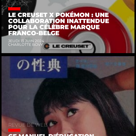
DESIGN
LE CREUSET X POKÉMON : UNE
COLLABORATION INATTENDUE
POUR LA CÉLÈBRE MARQUE
FRANCO-BELGE
JEUDI 13 JUIN 2024
CHARLOTTE BOVY
REVUE DE WEB