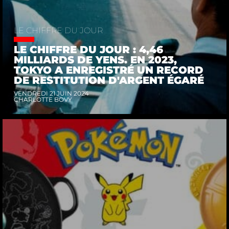
LE CHIFFRE DU JOUR
LE CHIFFRE DU JOUR : 4,46
MILLIARDS DE YENS. EN 2023,
TOKYO A ENREGISTRÉ UN RECORD
DE RESTITUTION D'ARGENT ÉGARÉ
VENDREDI 21 JUIN 2024
CHARLOTTE BOVY