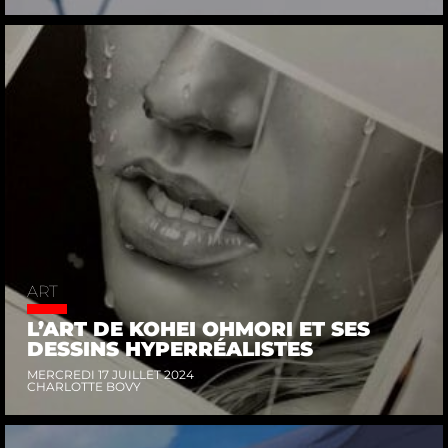
ART
L’ART DE KOHEI OHMORI ET SES
DESSINS HYPERRÉALISTES
MERCREDI 17 JUILLET 2024
CHARLOTTE BOVY