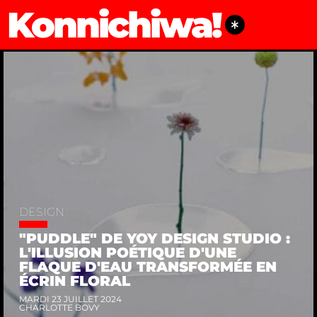
Konnichiwa!
CHARLOTTEB
DESIGN
"PUDDLE" DE YOY DESIGN STUDIO :
L'ILLUSION POÉTIQUE D'UNE
FLAQUE D'EAU TRANSFORMÉE EN
ÉCRIN FLORAL
MARDI 23 JUILLET 2024
CHARLOTTE BOVY