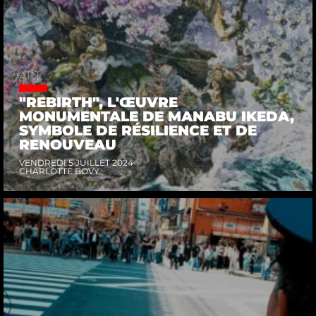
ART
"REBIRTH", L'ŒUVRE
MONUMENTALE DE MANABU IKEDA,
SYMBOLE DE RÉSILIENCE ET DE
RENOUVEAU
VENDREDI 5 JUILLET 2024
CHARLOTTE BOVY