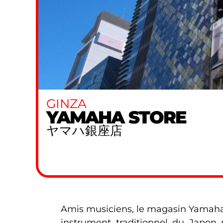
GINZA
YAMAHA STORE
ヤマハ銀座店
Amis musiciens, le magasin Yamaha
instrument traditionnel du Japon 