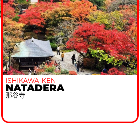
ISHIKAWA-KEN
NATADERA
那谷寺