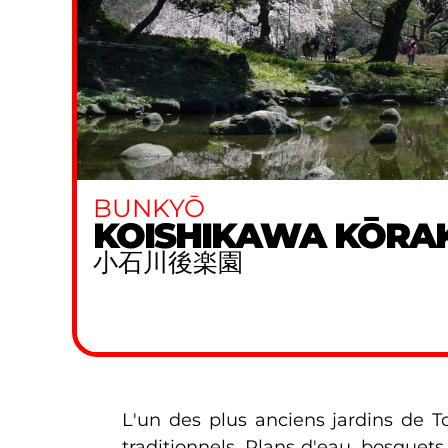
BUNKYŌ
KOISHIKAWA KŌRA
小石川後楽園
L'un des plus anciens jardins de T
traditionnels. Plans d'eau, bosquets,