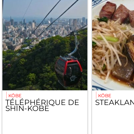
KŌBE
KŌBE
TÉLÉPHÉRIQUE DE
STEAKLA
SHIN-KOBE