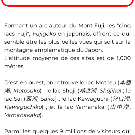
Formant un arc autour du Mont Fuji, les "cinq
lacs Fuji",
Fujigoko
en japonais, offrent ce qui
semble être les plus belles vues qui soit sur la
montagne emblématique du Japon.
L'altitude moyenne de ces sites est de 1,000
mètres.
D'est en ouest, on retrouve le lac Motosu (
本栖
湖, Motosuko
) ; le lac Shoji (
精進湖, Shōjiko
) ; le
lac Sai (
西湖, Saiko
) ; le lac Kawaguchi (
河口湖,
Kawaguchiko
) ; et le lac Yamanaka (
山中湖,
Yamanakako
).
Parmi les quelques 9 millions de visiteurs qui