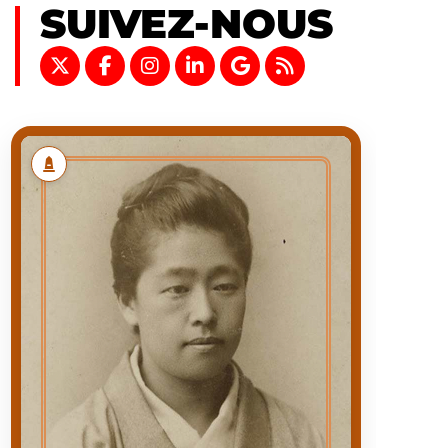
SUIVEZ-NOUS
TSUDA UMEKO
TSUDA
NOM
UMEKO
PRÉNOM
1864/12/31
NAISSANCE
1929/08/16
MORT
NAISSANCE À EDO
PREMIÈRE
(ACTUEL TOKYO) DANS
APPARITION
LE QUARTIER DE
MINAMI-AZABU
1864/12/31
DATE
D'APPARITION
ÉDUCATRICE,
ACTIVITÉ
ENSEIGNANTE,
FÉMINISTE, PIONNIÈRE
DE L'ÉDUCATION DES
FEMMES AU JAPON