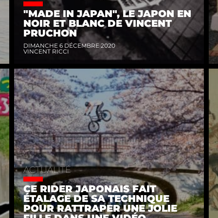
"MADE IN JAPAN", LE JAPON EN
NOIR ET BLANC DE VINCENT
PRUCHON
DIMANCHE 6 DÉCEMBRE 2020
VINCENT RICCI
ACTUALITÉ
CE RIDER JAPONAIS FAIT
ÉTALAGE DE SA TECHNIQUE
POUR RATTRAPER UNE JOLIE
FILLE DANS UNE VIDÉO