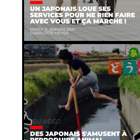
UN JAPONAIS LOUE SES
SERVICES POUR NE RIEN FAIRE
AVEC VOUS ET ÇA MARCHE !
MARDI 12 JANVIER 2021
CHARLOTTE MEYER
JEU VIDÉO
DES JAPONAIS S'AMUSENT À
REPRODUIRE ANIMAL