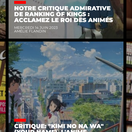
NOTRE CRITIQUE ADMIRATIVE
DE RANKING OF KINGS :
ACCLAMEZ LE ROI DES ANIMÉS
MERCREDI 14 JUIN 2023
AMÉLIE FLANDIN
ANIMATION
CRITIQUE: "KIMI NO NA WA"
(YOUR NAME), L'ANIME