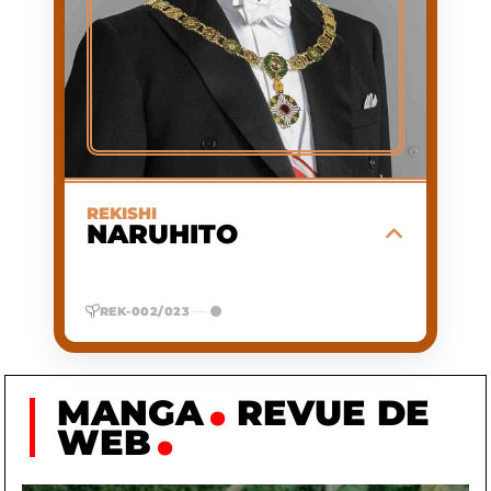
D'APPARITION
EMPEREUR DU JAPON
ACTIVITÉ
(126E EMPEREUR, ÈRE
REIWA)
1,63 M
TAILLE
A
GROUPE
SANGUIN
Souverain du Japon entré sur le trône du
©
chrysanthème en 2019, inaugurant l'ère
de la « belle harmonie ».
REKISHI
NARUHITO
EN SAVOIR PLUS
REK-002/023
—
MANGA
REVUE DE
WEB