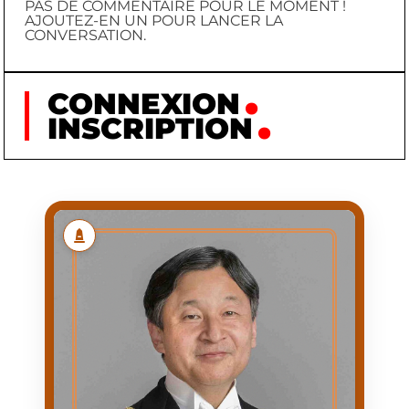
PAS DE COMMENTAIRE POUR LE MOMENT !
AJOUTEZ-EN UN POUR LANCER LA
CONVERSATION.
CONNEXION
INSCRIPTION
NARUHITO
NARUHITO
PRÉNOM
1960/02/23
NAISSANCE
PROCLAMATION COMME
PREMIÈRE
HÉRITIER PRÉSOMPTIF
APPARITION
(OU PREMIÈRE
APPARITION PUBLIQUE
OFFICIELLE À SA
NAISSANCE)
1960/02/23
DATE