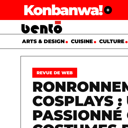
Konbanwa!
ARTS & DESIGN
CUISINE
CULTURE
REVUE DE WEB
RONRONNEM
COSPLAYS :
PASSIONNÉ 