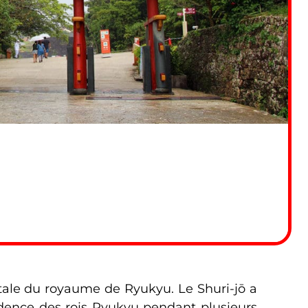
itale du royaume de Ryukyu. Le Shuri-jō a
sidence des rois Ryukyu pendant plusieurs