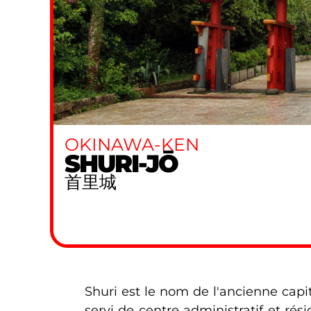
OKINAWA-KEN
SHURI-JŌ
首里城
Shuri est le nom de l'ancienne cap
servi de centre administratif et ré