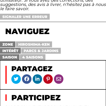
utilisateur. Si vous avez des corrections, des
suggestions, des avis à livrer, n'hésitez pas à nous
le faire savoir.
SIGNALER UNE ERREUR
NAVIGUEZ
ZONE
HIROSHIMA-KEN
INTÉRÊT
PARCS & JARDINS
SAISON
4 SAISONS
PARTAGEZ
PARTICIPEZ