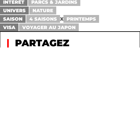
INTÉRÊT
PARCS & JARDINS
UNIVERS
NATURE
SAISON
4 SAISONS
X
PRINTEMPS
VISA
VOYAGER AU JAPON
PARTAGEZ
PARTICIPEZ
PAS DE COMMENTAIRE POUR LE MOMENT !
AJOUTEZ-EN UN POUR LANCER LA
CONVERSATION.
CONNEXION
INSCRIPTION