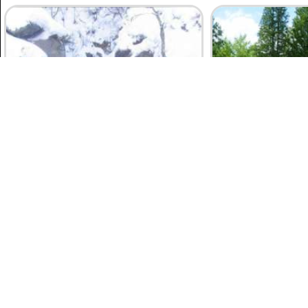
NAGANO-KEN
WAKAYAMA-K
JIGOKUDANI
KONGŌBU
MONKEY PARK