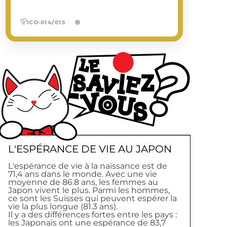
des chefs-d'œuvre de Takeshi Kitano, son
style minimaliste, mélancolique et
ICO-014/015
—
orchestral a profondément marqué
l'imaginaire musical contemporain.
EN SAVOIR PLUS
L'ESPÉRANCE DE VIE AU JAPON
L'espérance de vie à la naissance est de
71,4 ans dans le monde. Avec une vie
moyenne de 86.8 ans, les femmes au
Japon vivent le plus. Parmi les hommes,
ce sont les Suisses qui peuvent espérer la
vie la plus longue (81.3 ans).
Il y a des différences fortes entre les pays :
les Japonais ont une espérance de 83,7