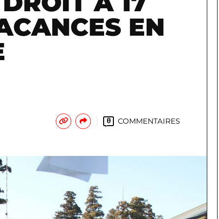
DROIT À 17
VACANCES EN
E
COMMENTAIRES
0