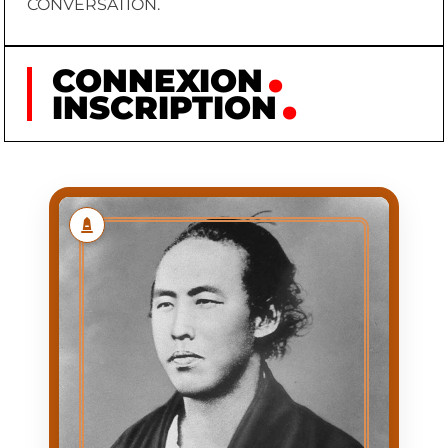
CONVERSATION.
CONNEXION
INSCRIPTION
SAKAMOTO RYŌMA
SAKAMOTO
NOM
RYŌMA
PRÉNOM
1838/01/03
NAISSANCE
1867/12/10
MORT
NAISSANCE DANS UNE
PREMIÈRE
FAMILLE DE SAMOURAÏS
APPARITION
DE BAS RANG (GŌSHI) À
KŌCHI (DOMAINE DE
TOSA)
1836/01/03
DATE
D'APPARITION