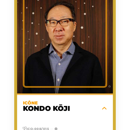
KONDŌ
NOM
KŌJI
PRÉNOM
1961/08/13
NAISSANCE
COMPOSITION DE LA
PREMIÈRE
BANDE-SON DU JEU
APPARITION
D'ARCADE PUNCH-OUT!!
1984/02/01
DATE
D'APPARITION
COMPOSITEUR DE
ACTIVITÉ
MUSIQUE DE JEUX
VIDÉO, SOUND
DESIGNER
O
GROUPE
SANGUIN
Compositeur de légende de chez
Nintendo, il a façonné l'histoire de la pop
©
culture en signant les thèmes musicaux
universels, immersifs et intemporels des
The Legend of
et
Super Mario
sagas
ICÔNE
.
Zelda
KONDO KŌJI
EN SAVOIR PLUS
ICO-008/015
—