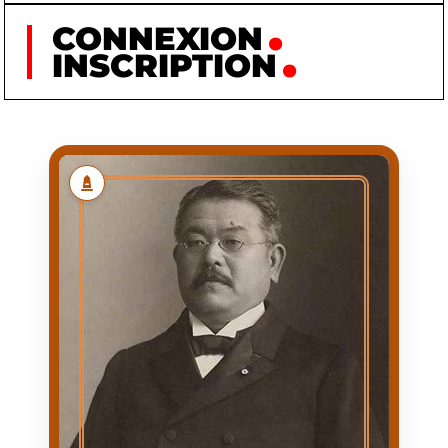
CONNEXION
INSCRIPTION
KITASATO
SHIBASABURO
KITASATO
NOM
SHIBASABURO
PRÉNOM
1853/01/29
NAISSANCE
1931/06/13
MORT
NAISSANCE À OKUNI
PREMIÈRE
(ACTUELLE
APPARITION
PRÉFECTURE DE
KUMAMOTO)
1853/01/29
DATE
D'APPARITION
MÉDECIN,
ACTIVITÉ
BACTÉRIOLOGISTE,