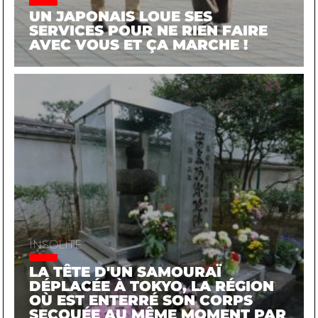
UN JAPONAIS LOUE SES
SERVICES POUR NE RIEN FAIRE
AVEC VOUS ET ÇA MARCHE !
INSOLITE
LA TÊTE D'UN SAMOURAÏ
DÉPLACÉE À TOKYO, LA RÉGION
OÙ EST ENTERRÉ SON CORPS
SECOUÉE AU MÊME MOMENT PAR