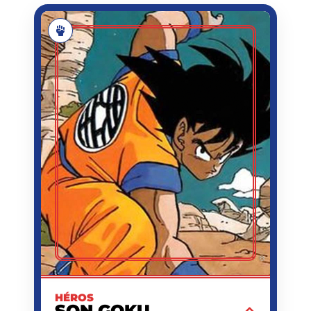
SON GOKU
SON
NOM
GOKU (OU KAKAROT)
PRÉNOM
AKIRA TORIYAMA
CRÉATEUR
0737/04/16
NAISSANCE
WEEKLY SHŌNEN JUMP
PREMIÈRE
N°51
APPARITION
1984/11/20
DATE
D'APPARITION
GUERRIER SAIYAN,
ACTIVITÉ
PRATIQUANT D'ARTS
MARTIAUX,
PROTECTEUR DE LA
TERRE
1,75 M
TAILLE
Guerrier Saiyan au cœur pur qui passe sa
vie à repousser ses limites et à protéger
©
la Terre pour affronter des adversaires
toujours plus forts.
HÉROS
EN SAVOIR PLUS
SON GOKU