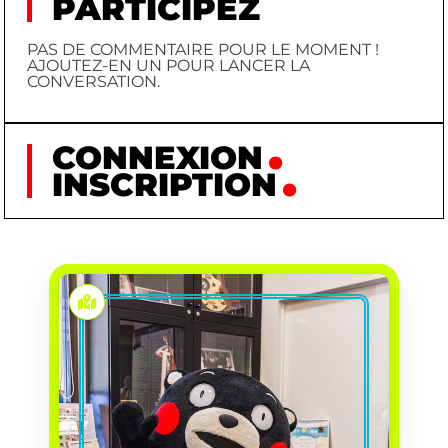
PARTICIPEZ
PAS DE COMMENTAIRE POUR LE MOMENT !
AJOUTEZ-EN UN POUR LANCER LA
CONVERSATION.
CONNEXION
INSCRIPTION
KUMAMON
KUMAMON
PRÉNOM
MIZUNO MANABU
CRÉATEUR
(DESIGNER) ET KOYAMA
KUNDŌ (SCÉNARISTE)
2010/03/12
NAISSANCE
CAMPAGNE
PREMIÈRE