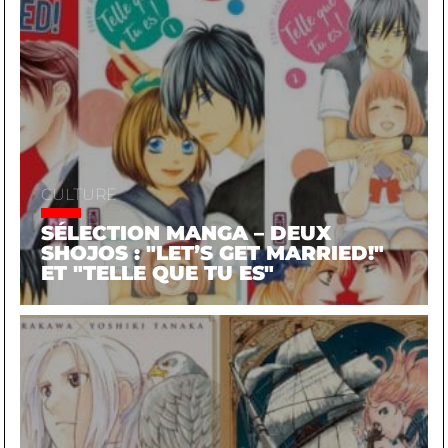
CULTURE
SÉLECTION MANGA – DEUX
SHOJOS : "LET’S GET MARRIED!"
ET "TELLE QUE TU ES"