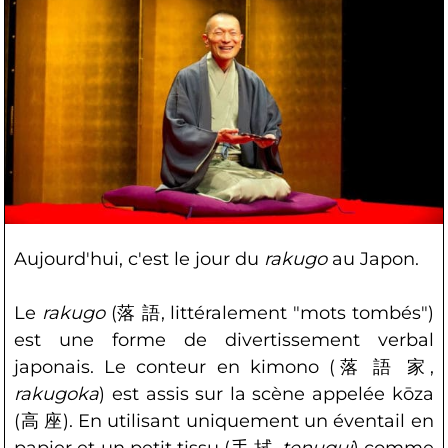
Aujourd'hui, c'est le jour du
rakugo
au Japon.
Le
rakugo
(落 語, littéralement "mots tombés")
est une forme de divertissement verbal
japonais. Le conteur en kimono (落 語 家,
rakugoka
) est assis sur la scène appelée kōza
(高 座). En utilisant uniquement un éventail en
papier et un petit tissu (手 拭,
tenugui
) comme