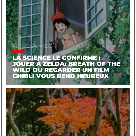
REVUE DE WEB
LA SCIENCE LE CONFIRME :
JOUER À ZELDA: BREATH OF THE
WILD OU REGARDER UN FILM
GHIBLI VOUS REND HEUREUX