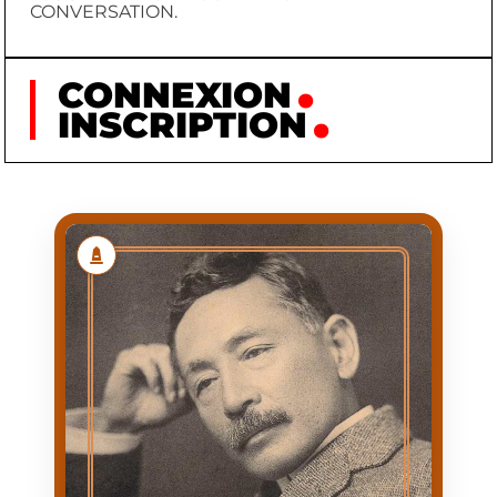
CONVERSATION.
CONNEXION
INSCRIPTION
NATSUME SOSEKI
NATSUME (NOM DE
NOM
NAISSANCE :
SHINOSUKE NATSUME)
SŌSEKI (NOM DE
PRÉNOM
PLUME)
1867/02/09
NAISSANCE
1916/12/09
MORT
NAISSANCE DANS UNE
PREMIÈRE
FAMILLE DE
APPARITION
MAGISTRATS LOCAUX À
BABASHITA (QUARTIER