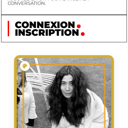
CONVERSATION.
CONNEXION
INSCRIPTION
ONO YOKO
ONO
NOM
YOKO
PRÉNOM
933/02/18
NAISSANCE
ORGANISATION DE
PREMIÈRE
PERFORMANCES AVANT-
APPARITION
GARDISTES DANS SON
LOFT DE MANHATTAN
(CHAMBERS STREET)
1960/12/01
DATE
D'APPARITION
ARTISTE PLASTICIENNE,
ACTIVITÉ