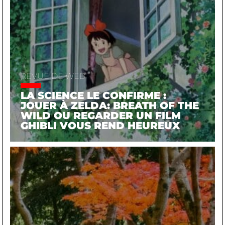
REVUE DE WEB
LA SCIENCE LE CONFIRME :
JOUER À ZELDA: BREATH OF THE
WILD OU REGARDER UN FILM
GHIBLI VOUS REND HEUREUX