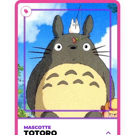
TOTORO
TOTORO
PRÉNOM
HAYAO MIYAZAKI
CRÉATEUR
MON VOISIN TOTORO
PREMIÈRE
(FILM D'ANIMATION)
APPARITION
1988/04/16
DATE
D'APPARITION
ESPRIT DE LA FORÊT,
ACTIVITÉ
MASCOTTE DU STUDIO
GHIBLI
2,00 M
TAILLE
Esprit de la forêt géant, doux et
pelucheux, qui veille sur la nature et
apporte un peu de magie dans la vie de
deux jeunes sœurs.
EN SAVOIR PLUS
©
MASCOTTE
TOTORO