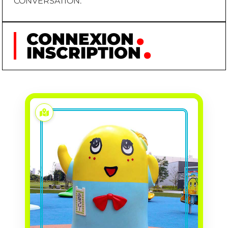
CONVERSATION.
CONNEXION
INSCRIPTION
FUNASSYI
FUNASSYI (FUNASHI)
PRÉNOM
UN CITOYEN ANONYME
CRÉATEUR
DE FUNABASHI (CRÉÉE
DE MANIÈRE
INDÉPENDANTE)
0138/07/04 (SELON SA
NAISSANCE
PROPRE MYTHOLOGIE :
NÉE LE 4 JUILLET DE
L'AN 138)
TWITTER (CRÉATION
PREMIÈRE
DU COMPTE OFFICIEL
APPARITION
POUR INTERAGIR AVEC