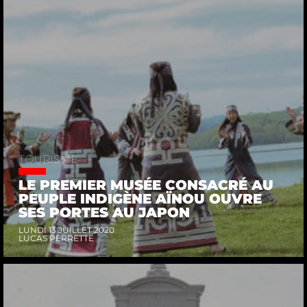
TOURISME
LE PREMIER MUSÉE CONSACRÉ AU
PEUPLE INDIGÈNE AÏNOU OUVRE
SES PORTES AU JAPON
LUNDI 13 JUILLET 2020
LUCAS PERRETTE