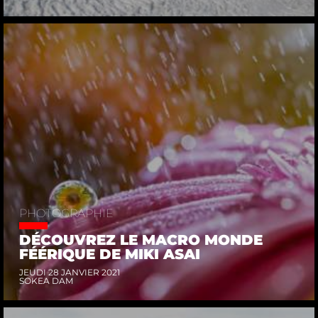
PHOTOGRAPHIE
DÉCOUVREZ LE MACRO MONDE
FÉÉRIQUE DE MIKI ASAI
JEUDI 28 JANVIER 2021
SOKEA DAM