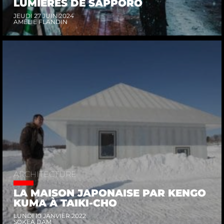
LUMIÈRES DE SAPPORO
JEUDI 27 JUIN 2024
AMÉLIE FLANDIN
ARCHITECTURE
LA MAISON JAPONAISE PAR KENGO
KUMA À TAIKI-CHO
LUNDI 10 JANVIER 2022
SOKEA DAM