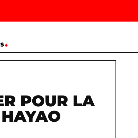
ES
ER POUR LA
E HAYAO