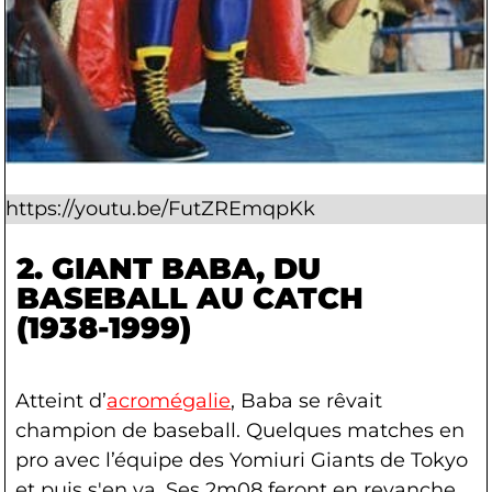
https://youtu.be/FutZREmqpKk
2. GIANT BABA
, DU
BASEBALL AU CATCH
(1938-1999)
Atteint d’
acromégalie
, Baba se rêvait
champion de baseball. Quelques matches en
pro avec l’équipe des Yomiuri Giants de Tokyo
et puis s'en va. Ses 2m08 feront en revanche