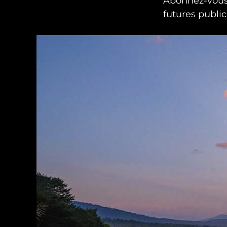
Abonnez-vous
futures public