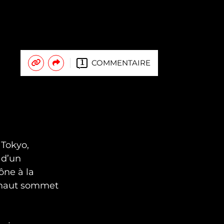
COMMENTAIRE
1
 Tokyo,
 d’un
ône à la
s haut sommet