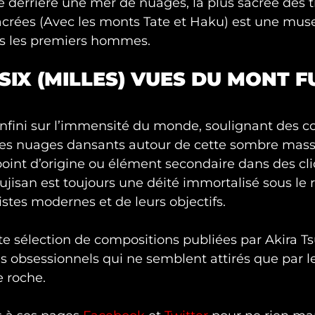
 derrière une mer de nuages, la plus sacrée des t
rées (Avec les monts Tate et Haku) est une mus
is les premiers hommes.
SIX (MILLES) VUES DU MONT F
'infini sur l’immensité du monde, soulignant des c
 les nuages dansants autour de cette sombre mass
point d’origine ou élément secondaire dans des cl
Fujisan est toujours une déité immortalisé sous le
stes modernes et de leurs objectifs.
te sélection de compositions publiées par Akira Tsu
s obsessionnels qui ne semblent attirés que par l
 roche.