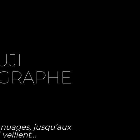
UJI
OGRAPHE
s nuages, jusqu’aux
veillent…