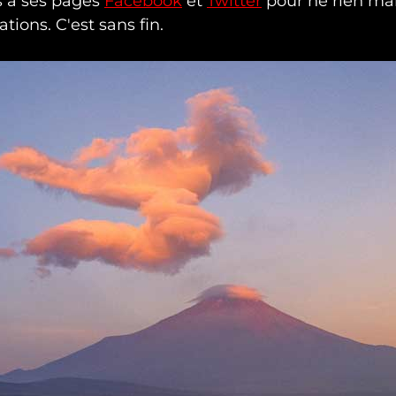
 à ses pages
Facebook
et
Twitter
pour ne rien ma
ations. C'est sans fin.