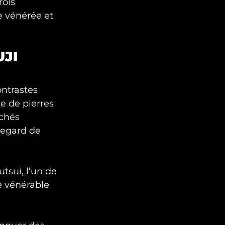
rois
e vénérée et
UJI
ontrastes
e de pierres
ichés
 regard de
tsui, l’un de
e vénérable