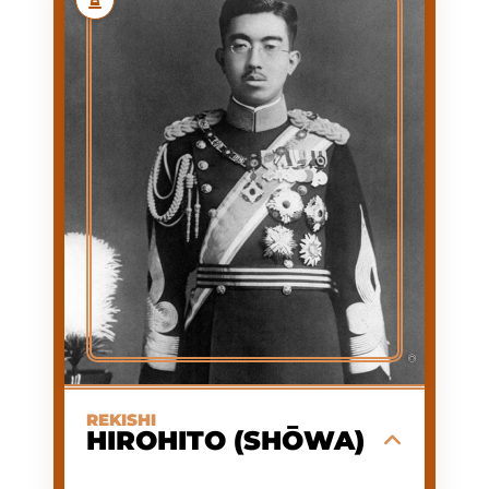
HIROHITO (SHŌWA)
HIROHITO (NOM DE
PRÉNOM
RÈGNE : SHŌWA)
1901/04/29
NAISSANCE
1989/01/07
MORT
NAISSANCE AU PALAIS
PREMIÈRE
D'AOYAMA À TOKYO
APPARITION
1901/04/29
DATE
D'APPARITION
EMPEREUR DU JAPON
ACTIVITÉ
(124E EMPEREUR, ÈRE
SHŌWA), CHERCHEUR
EN BIOLOGIE MARINE
1,65 M
TAILLE
AB
GROUPE
SANGUIN
Souverain au règne le plus long et le plus
©
tumultueux de l'histoire moderne du
Japon, ayant traversé la Seconde Guerre
mondiale avant de devenir le symbole de
REKISHI
la reconstruction pacifique du pays.
HIROHITO (SHŌWA)
EN SAVOIR PLUS