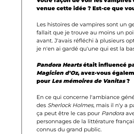
Votre façon de voir les vampires 
venue cette idée ? Est-ce que vou
Les histoires de vampires sont un gen
fallait que je trouve au moins un poi
avant. J'avais réfléchi à plusieurs o
je n'en ai gardé qu'une qui est la ba
Pandora Hearts
était influencé p
Magicien d'Oz
, avez-vous égaleme
pour
Les mémoires de Vanitas
?
En ce qui concerne l'ambiance géné
des
Sherlock Holmes
, mais il n'y 
ça peut être le cas pour
Pandora
av
personnages de la littérature françai
connus du grand public.