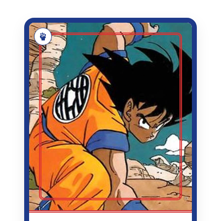
SON GOKU
SON
NOM
GOKU (OU KAKAROT)
PRÉNOM
AKIRA TORIYAMA
CRÉATEUR
0737/04/16
NAISSANCE
WEEKLY SHŌNEN JUMP
PREMIÈRE
N°51
APPARITION
1984/11/20
DATE
D'APPARITION
GUERRIER SAIYAN,
ACTIVITÉ
PRATIQUANT D'ARTS
MARTIAUX,
PROTECTEUR DE LA
TERRE
1,75 M
TAILLE
Guerrier Saiyan au cœur pur qui passe sa
vie à repousser ses limites et à protéger
©
la Terre pour affronter des adversaires
toujours plus forts.