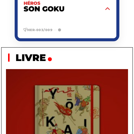
HÉROS
EN SAVOIR PLUS
SON GOKU
HER-003/009
—
LIVRE