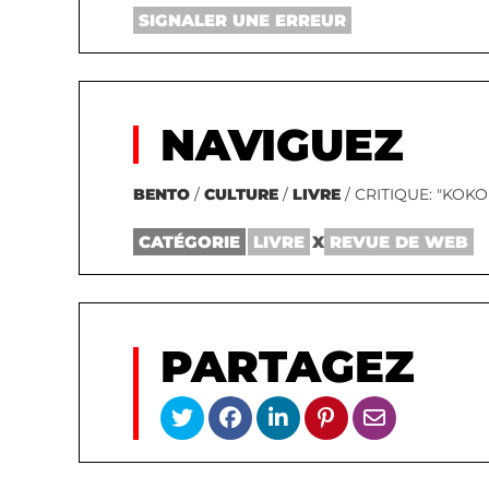
SIGNALER UNE ERREUR
NAVIGUEZ
BENTO
/
CULTURE
/
LIVRE
/ CRITIQUE: "KOK
CATÉGORIE
LIVRE
X
REVUE DE WEB
PARTAGEZ