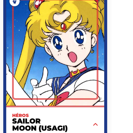
SAILOR
MOON (USAGI)
TSUKINO
NOM
USAGI
PRÉNOM
NAOKO TAKEUCHI
CRÉATEUR
1978/06/30
NAISSANCE
MAGAZINE NAKAYOSHI
PREMIÈRE
APPARITION
1991/12/28
DATE
D'APPARITION
COLLÉGIENNE (PUIS
ACTIVITÉ
LYCÉENNE), GUERRIÈRE
SAILOR, PRINCESSE DU
MILLÉNIUM D'ARGENT
1,50 M
TAILLE
O
GROUPE
SANGUIN
©
Au nom de la Lune, je vais te punir !
EN SAVOIR PLUS
HÉROS
SAILOR
MOON (USAGI)