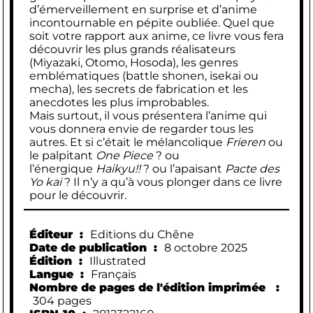
d’émerveillement en surprise et d’anime
incontournable en pépite oubliée. Quel que
soit votre rapport aux anime, ce livre vous fera
découvrir les plus grands réalisateurs
(Miyazaki, Otomo, Hosoda), les genres
emblématiques (battle shonen, isekai ou
mecha), les secrets de fabrication et les
anecdotes les plus improbables.
Mais surtout, il vous présentera l’anime qui
vous donnera envie de regarder tous les
autres. Et si c’était le mélancolique
Frieren
ou
le palpitant
One Piece
? ou
l’énergique
Haikyu!!
? ou l’apaisant
Pacte des
Yo kai
? Il n’y a qu’à vous plonger dans ce livre
pour le découvrir.
Éditeur ‏ : ‎
Editions du Chêne
Date de publication ‏ : ‎
8 octobre 2025
Édition ‏ : ‎
Illustrated
Langue ‏ : ‎
Français
Nombre de pages de l'édition imprimée ‏ :
‎
304 pages