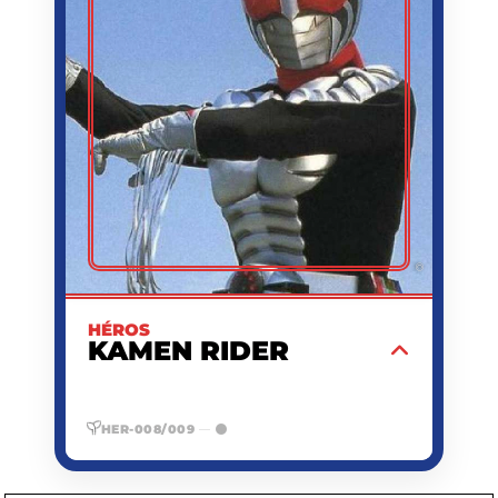
SHOTARO ISHINOMORI
CRÉATEUR
1946/08/15 (DANS
NAISSANCE
L'ŒUVRE : DATE DE
NAISSANCE DE TAKESHI
HONGO)
SÉRIE TÉLÉVISÉE
PREMIÈRE
KAMEN RIDER (ÉPISODE
APPARITION
1) SUR MAINICHI
BROADCASTING
SYSTEM
1971/04/03
DATE
D'APPARITION
ÉTUDIANT EN
ACTIVITÉ
BIOCHIMIE, MOTARD,
SUPER-HÉROS
CYBERNÉTIQUE
©
MUTANT
1,80 M
TAILLE
B
GROUPE
HÉROS
SANGUIN
KAMEN RIDER
Jeune homme transformé malgré lui en
cyborg par la sinistre organisation
Shocker, il parvient à s'échapper avant
HER-008/009
—
d'être reprogrammé et utilise ses
nouveaux pouvoirs d'insecte mutant et
sa moto pour mener une lutte acharnée