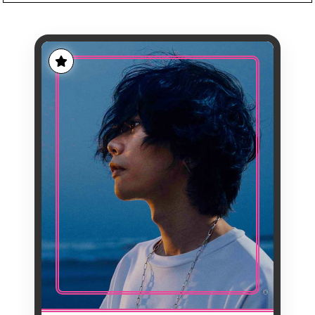
YONEZU KENSHI
YONEZU
NOM
KENSHI (CONNU
PRÉNOM
INITIALEMENT SOUS LE
PSEUDONYME HACHI)
1991/03/10
NAISSANCE
PUBLICATION DE SES
PREMIÈRE
PREMIÈRES CHANSONS
APPARITION
VOCALOID (AVEC LE
LOGICIEL HATSUNE
MIKU) SUR LA
PLATEFORME NICO
NICO DOUGA
2009/05/20
DATE
D'APPARITION
AUTEUR-COMPOSITEUR-
ACTIVITÉ
INTERPRÈTE,
PRODUCTEUR DE
MUSIQUE,
ILLUSTRATEUR,
©
DANSEUR
1,88 M
TAILLE