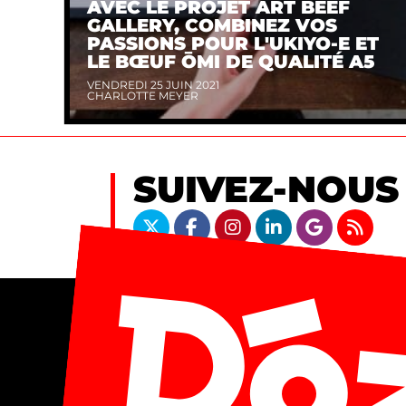
AVEC LE PROJET ART BEEF
GALLERY, COMBINEZ VOS
PASSIONS POUR L'UKIYO-E ET
LE BŒUF ŌMI DE QUALITÉ A5
VENDREDI 25 JUIN 2021
CHARLOTTE MEYER
SUIVEZ-NOUS