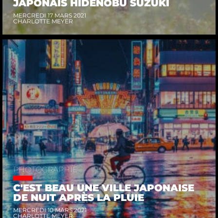
JAPONAIS HIDENOBU SUZUKI
MERCREDI 17 MARS 2021
CHARLOTTE MEYER
PHOTOGRAPHIE
C'EST BEAU UNE VILLE JAPONAISE
DE NUIT APRÈS LA PLUIE
MERCREDI 10 MARS 2021
CHARLOTTE MEYER