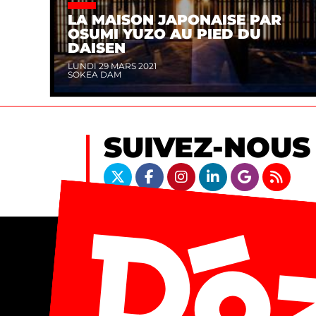
LA MAISON JAPONAISE PAR
OSUMI YUZO AU PIED DU
DAISEN
LUNDI 29 MARS 2021
SOKEA DAM
SUIVEZ-NOUS