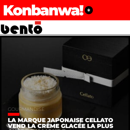
Konbanwa!
GOURMANDISE
LA MARQUE JAPONAISE CELLATO
VEND LA CRÈME GLACÉE LA PLUS