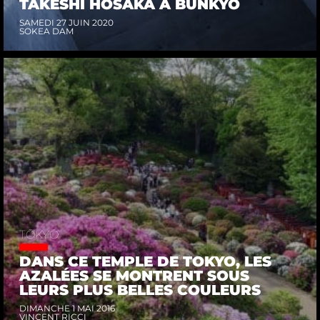
TAKESHI HOSAKA À BUNKYŌ
SAMEDI 27 JUIN 2020
SOKEA DAM
TŌKYŌ
DANS CE TEMPLE DE TOKYO, LES
AZALÉES SE MONTRENT SOUS
LEURS PLUS BELLES COULEURS
DIMANCHE 1 MAI 2016
VINCENT RICCI